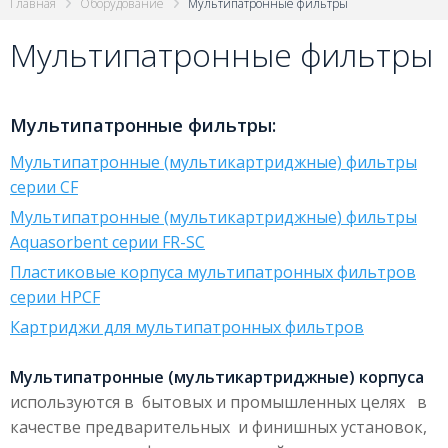
Главная
Оборудование
Мультипатронные фильтры
Мультипатронные фильтры
Мультипатронные фильтры:
Мультипатронные (мультикартриджные) фильтры
серии CF
Мультипатронные (мультикартриджные) фильтры
Aquasorbent серии FR-SC
Пластиковые корпуса мультипатронных фильтров
серии HPCF
Картриджи для мультипатронных фильтров
Мультипатронные (мультикартриджные) корпуса
используются в бытовых и промышленных целях в
качестве предварительных и финишных установок,