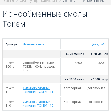
Главная
Фильтрующие материалы
Ионообменные смолы Токем
Ионообменные смолы
Токем
Артикул
Наименование
Цена, руб.
<= 20 мешок
> 20 мешок
tokem-
Ионообменная смола
4200
3200
100na
ТОКЕМ 100Na (мешок
25 л)
<= 1000 литр
> 1000 литр
tokem-
Сильнокислотный
договорная
договорная
111
катионит ТОКЕМ-111
tokem-
Сильнокислотный
договорная
договорная
110
катионит ТОКЕМ-110