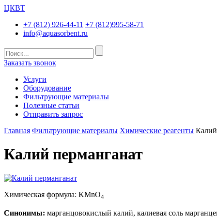
ЦКВТ
+7 (812) 926-44-11
+7 (812)995-58-71
info@aquasorbent.ru
Заказать звонок
Услуги
Оборудование
Фильтрующие материалы
Полезные статьи
Отправить запрос
Главная
Фильтрующие материалы
Химические реагенты
Калий
Калий перманганат
Химическая формула: KMnO
4
Синонимы:
марганцовокислый калий, калиевая соль марганце