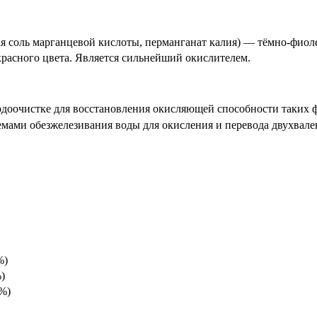
я соль марганцевой кислоты, перманганат калия) — тёмно-фио
-красного цвета. Является сильнейший окислителем.
одоочистке для восстановления окисляющей способности таких
емами обезжелезивания воды для окисления и перевода двухвален
%)
%)
 %)