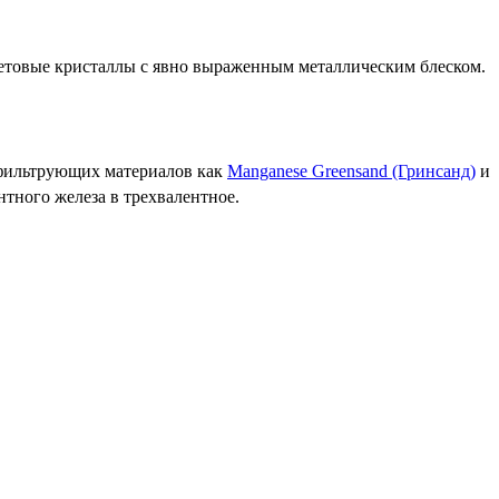
летовые кристаллы с явно выраженным металлическим блеском.
 фильтрующих материалов как
Manganese Greensand (Гринсанд)
и
тного железа в трехвалентное.