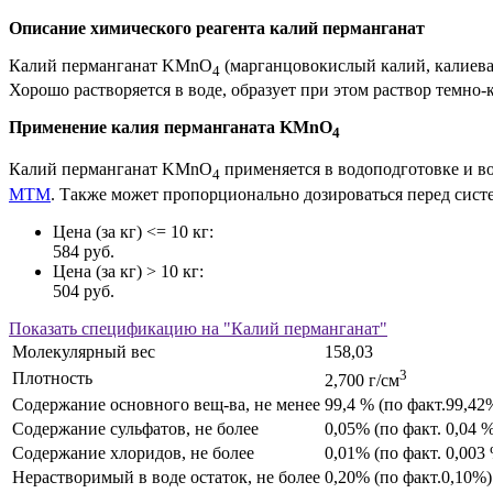
Описание химического реагента калий перманганат
Калий перманганат KMnO
(марганцовокислый калий, калиева
4
Хорошо растворяется в воде, образует при этом раствор темно
Применение калия перманганата KMnO
4
Калий перманганат KMnO
применяется в водоподготовке и в
4
MTM
. Также может пропорционально дозироваться перед сист
Цена (за кг) <= 10 кг:
584 руб.
Цена (за кг) > 10 кг:
504 руб.
Показать
спецификацию на "Калий перманганат"
Молекулярный вес
158,03
3
Плотность
2,700 г/см
Содержание основного вещ-ва, не менее
99,4 % (по факт.99,42
Содержание сульфатов, не более
0,05% (по факт. 0,04 
Содержание хлоридов, не более
0,01% (по факт. 0,003
Нерастворимый в воде остаток, не более
0,20% (по факт.0,10%)