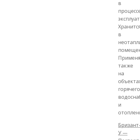
в
процесс
эксплуат
Хранитс
в
неотапл
помещен
Применя
также
на
объекта
горячего
водосна
и
отоплен
Бризант
У —