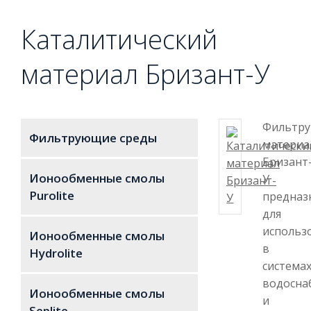
Каталитический
материал Бризант-У
Фильтр
Фильтрующие среды
материа
Бризант
Ионообменные смолы
У
Purolite
предназ
для
использ
Ионообменные смолы
в
Hydrolite
система
водосна
Ионообменные смолы
и
Seplite