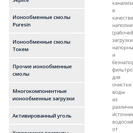
канализ
в
Ионообменные смолы
качеств
Puresin
наполни
(рабоче
загрузки
Ионообменные смолы
напорны
Токем
и
безнапо
Прочие ионообменные
фильтро
смолы
для
очистки
Многокомпонентные
воды
ионообменные загрузки
из
различн
источни
Активированный уголь
водосна
от
Химические реагенты