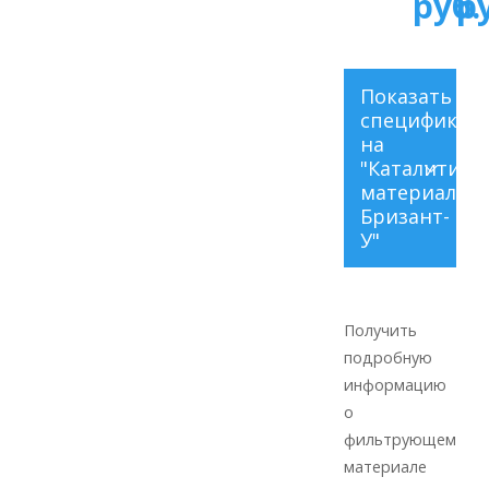
руб.
р
Показать
спецификац
на
"Каталитиче
материал
Бризант-
У"
Цвет -
Коричнево
Получить
бурый;
подробную
Фракцион
информацию
состав -
о
0,5 - 1,7
фильтрующем
мм;
материале
Насыпная