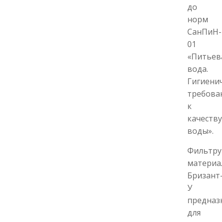
до
норм
СанПиН-2
01
«Питьев
вода.
Гигиени
требова
к
качеству
воды».
Фильтр
материа
Бризант
У
предназ
для