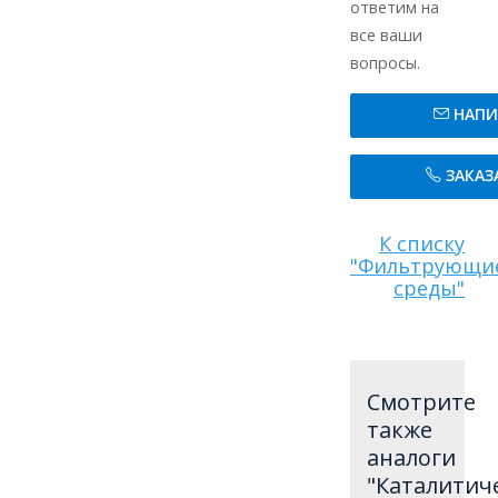
ответим на
Коэффицие
все ваши
неоднород
вопросы.
- 1,36;
Неоднород
НАПИ
загрузки
для
ЗАКАЗ
нисходящег
восходяще
фильтрова
К списку
- 1,29 /
"Фильтрующи
среды"
0,70;
Измельчае
- 0,13%;
Истираемо
Смотрите
- 0,47%
также
aналоги
Свернуть
"Каталитич