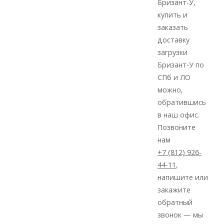
Бризант-У,
плотность
купить и
- 1,6 г/
заказать
см3;
доставку
Средняя
загрузки
плотность
Бризант-У по
- 2,87 г/
СПб и ЛО
см3;
можно,
Пористост
обратившись
- 42,7%;
в наш офис.
Содержани
Позвоните
годных
нам
фракций
+7 (812) 926-
-
44-11
,
96,12%;
напишите или
Эквивален
закажите
диаметр
обратный
- 1,21
звонок — мы
мм;