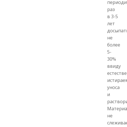
периоди
раз
в 3-5
лет
досыпат
не
более
5-
30%
ввиду
естеств
истирае
уноса
и
раствор
Материа
не
слежива