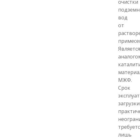
очистки
подземн
вод
от
раствор
примесе
Является
аналого
каталит
материа
МЖФ.
Срок
эксплуа
загрузки
практич
неогран
требуетс
лишь