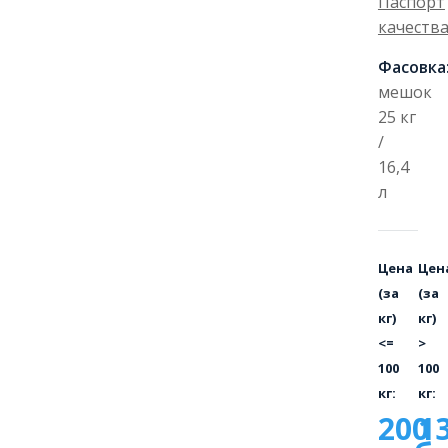
Паспорт
качеств
Фасовка
мешок
25 кг
/
16,4
л
Цена
Цен
(за
(за
кг)
кг)
<=
>
100
100
кг:
кг:
200
1