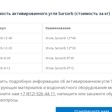
аметр
12*40, 12*30
ость активированного угля Sursorb (стоимость за кг)
ний вид
3
пная плотность, г/см
кул
Наименование
ность, %
rb-12-40
Уголь Sursorb 12*40
rb-12-30
Уголь Sursorb 12*30
рбция (СТС), %
не менее 60
rb-8-30
Уголь Sursorb 8*30
, %, не более
rb-6-12
Уголь Sursorb 6*12
ность, %
ить подробную информацию об активированном угле Su
начение
рующих материалов и водоочистного оборудования мо
ое число, мг/г, не менее
оните нам
+7 (812) 926-44-11
, напишите или закажите о
вопросы.
НАПИШИТЕ НАМ