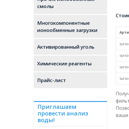
Пар
смолы
Стоим
Внеш
Многокомпонентные
ионообменные загрузки
Насы
Арти
Влаж
surso
Активированный уголь
surso
Адсо
Химические реагенты
surso
Зола
surso
Прайс-лист
Проч
Получ
pH з
фильт
Приглашаем
Йодн
Позв
провести анализ
ваши 
воды!