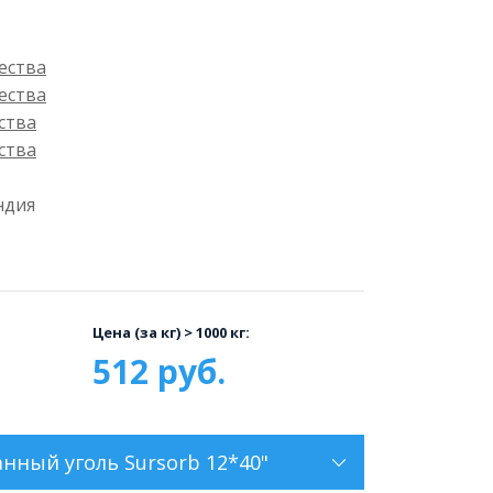
ества
ества
ства
ства
ндия
Цена (за кг) > 1000 кг:
512 руб.
ный уголь Sursorb 12*40"