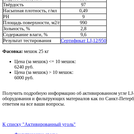
Твёрдость
97
Насыпная плотность, г/мл
0,49
PH
9
Площадь поверхности, м2/г
990
Зольность, %
2,8
Содержание влаги, %
9,6
Результат тестирования
Сертификат LJ-12/950
Фасовка:
мешок 25 кг
Цена (за мешок) <= 10 мешок:
6240 руб.
Цена (за мешок) > 10 мешок:
6000 руб.
Получить подробную информацию об активированном угле LJ-12
оборудования и фильтрующих материалов как по Санкт-Петербу
ответим на все ваши вопросы.
К списку "Активированный уголь"