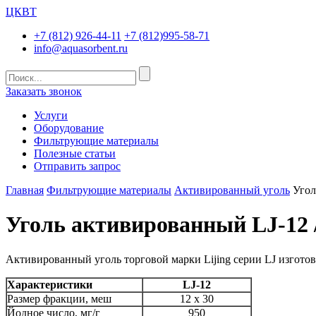
ЦКВТ
+7 (812) 926-44-11
+7 (812)995-58-71
info@aquasorbent.ru
Заказать звонок
Услуги
Оборудование
Фильтрующие материалы
Полезные статьи
Отправить запрос
Главная
Фильтрующие материалы
Активированный уголь
Угол
Уголь активированный LJ-12 /
Активированный уголь торговой марки Lijing серии LJ изготов
Характеристики
LJ-12
Размер фракции, меш
12 х 30
Йодное число, мг/г
950