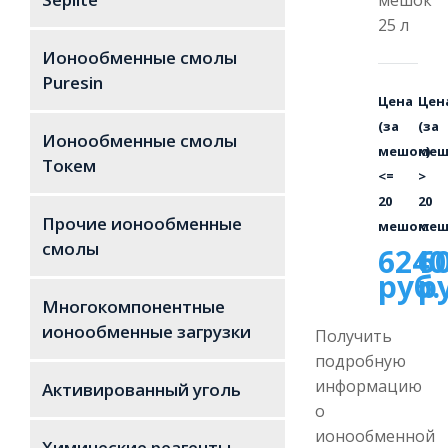
мешок
25 л
Ионообменные смолы
Puresin
Цена
Цен
(за
(за
Ионообменные смолы
мешок)
меш
Токем
<=
>
20
20
Прочие ионообменные
мешок:
меш
смолы
6240
6
руб.
р
Многокомпонентные
ионообменные загрузки
Получить
подробную
информацию
Активированный уголь
о
ионообменной
Химические реагенты