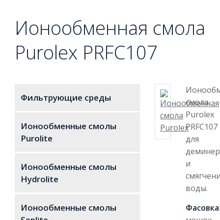
Ионообменная смола
Purolex PRFC107
Ионообм
Фильтрующие среды
смола
Purolex
Ионообменные смолы
PRFC107
Purolite
для
деминер
и
Ионообменные смолы
смягчен
Hydrolite
воды.
Ионообменные смолы
Фасовка
Seplite