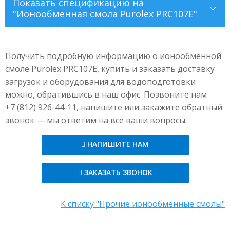
Показать
спецификацию на
"Ионообменная смола Purolex PRC107E"
Внешний вид
янтарные, прозрачные
сферические бусины
Получить подробную информацию о ионообменной
смоле Purolex PRC107E, купить и заказать доставку
Ионная форма при поставке
+
Na
загрузок и оборудования для водоподготовки
можно, обратившись в наш офис. Позвоните нам
Функциональная группа
Сульфоновая кислота
+7 (812) 926-44-11
, напишите или закажите обратный
Полимерная структура
Сшитый полистирол
звонок — мы ответим на все ваши вопросы.
дивинилбензол
НАПИШИТЕ НАМ
Количество целых частиц
мин. 90%
Предел температуры
120°C (250°F)
ЗАКАЗАТЬ ЗВОНОК
Общая емкость (мин.)
3
+
1.9 eq/l (41.5 Kg/ft
) (Na
form)
К списку "Прочие ионообменные смолы"
8% макс.
+
+
Набухание Na
→ H