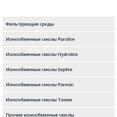
10% макс.
++
+
Ca
→ Na
Диапазон размеров частиц
315–1290 µm
Фильтрующие среды
Содержание влаги
+
45–50 % (Na
form)
Ионообменные смолы Purolite
<300 µm (макс.)
1 %
Коэффициент однородности
1.6
Ионообменные смолы Hydrolite
(макс.)
Ионообменные смолы Seplite
8 %
2+
Обратимое набухание Ca
→
+
Na
Ионообменные смолы Puresin
10 %
+
Обратимое набухание Na
→
+
H
(макс.)
Ионообменные смолы Токем
Удельный вес
1.27
Прочие ионообменные смолы