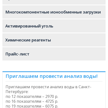
Вес при транспортировке
3
800 — 840 g/l (50 — 52.5 lb/ft
)
(приблизительный)
Многокомпонентные ионообменные загрузки
Свернуть
Активированный уголь
Химические реагенты
Прайс-лист
Приглашаем провести анализ воды!
Приглашаем провести
анализ воды в Санкт-
Петербурге
:
по 12 показателям – 2970 р.
по 16 показателям – 4725 р.
по 19 показателям – 6075 р.