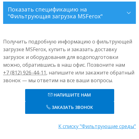
Показать
спецификацию на
"Фильтрующая загрузка MSFerox"
Насыпная плотность
1,2–1,25 г/л
Получить подробную информацию о фильтрующей
Истираемость
0,05-0,01%
загрузке MSFerox, купить и заказать доставку
загрузок и оборудования для водоподготовки
Измельчаемость
0,15-0,19%
можно, обратившись в наш офис. Позвоните нам
Межзерновая пористость
46-50%
+7 (812) 926-44-11
, напишите или закажите обратный
звонок — мы ответим на все ваши вопросы.
Коэффициент неоднородности
1,4-1,6
НАПИШИТЕ НАМ
Скорость фильтрации
8-12 м/ч
ЗАКАЗАТЬ ЗВОНОК
Скорость промывки при расширении на 30-35%
35-50 м/ч
Высота слоя
40-100 см
К списку "Фильтрующие среды"
Фракция
0,5-1 мм