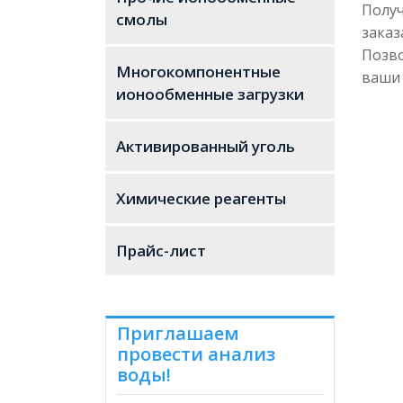
Получ
Форм
смолы
заказ
Позв
Насы
Многокомпонентные
ваши 
ионообменные загрузки
Влаж
Соде
Активированный уголь
Твер
Химические реагенты
рН
Прайс-лист
Йодн
СТС,
Площ
Приглашаем
провести анализ
Соде
воды!