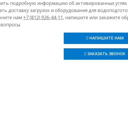
ить подробную информацию об активированных углях Aq
а выпуска
Гранулир
ать доставку загрузок и оборудования для водоподгот
оните нам
+7 (812) 926-44-11
, напишите или закажите о
пная плотность, кг/м³, минимум
510
вопросы.
ность, %, не более
2,85
НАПИШИТЕ НАМ
ржание золы, %, не более
2,2
ЗАКАЗАТЬ ЗВОНОК
дость, %, не менее
98,6
10,8
ое число, мг/г, не менее
1105
 %, не менее
55,6
адь поверхности, м²/г, не менее
1110
ржание серебра, %, не менее
0,1