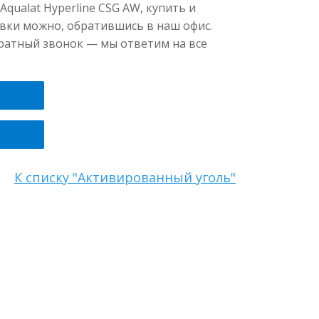
ualat Hyperline CSG AW, купить и
ованный (дробленый)
овки можно, обратившись в наш офис.
братный звонок — мы ответим на все
К списку "Активированный уголь"