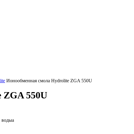
ite
Ионообменная смола Hydrolite ZGA 550U
e ZGA 550U
 водыа