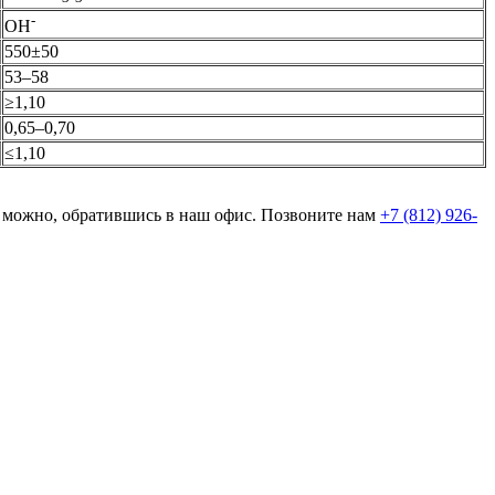
-
OH
550±50
53–58
≥1,10
0,65–0,70
≤1,10
U можно, обратившись в наш офис. Позвоните нам
+7 (812) 926-