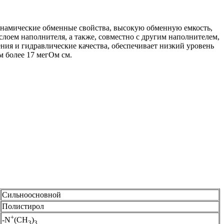
инамические обменные свойства, высокую обменную емкость,
лоем наполнителя, а также, совместно с другим наполнителем,
ния и гидравлические качества, обеспечивает низкий уровень
м более 17 мегОм см.
Сильноосновной
Полистирол
+
-N
(CH
)
3
3