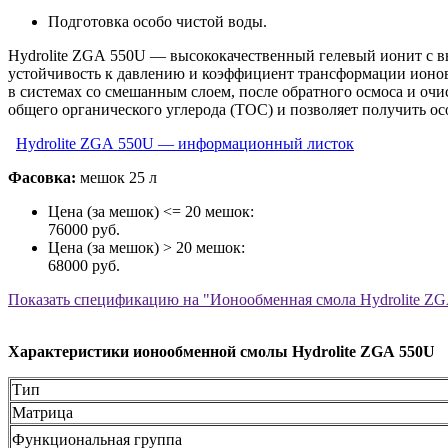
Подготовка особо чистой воды.
Hydrolite ZGA 550U — высококачественный гелевый ионит с в
устойчивость к давлению и коэффициент трансформации ионов.
в системах со смешанным слоем, после обратного осмоса и очи
общего органического углерода (ТОС) и позволяет получить ос
Hydrolite ZGA 550U — информационный листок
Фасовка:
мешок 25 л
Цена (за мешок) <= 20 мешок:
76000 руб.
Цена (за мешок) > 20 мешок:
68000 руб.
Показать
спецификацию на "Ионообменная смола Hydrolite Z
Характеристики ионообменной смолы Hydrolite ZGA 550U
Тип
Матрица
Функциональная группа