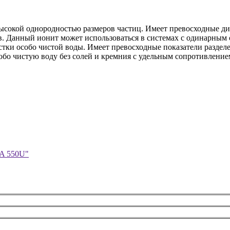
ысокой однородностью размеров частиц. Имеет превосходные д
 Данный ионит может использоваться в системах с одинарным с
стки особо чистой воды. Имеет превосходные показатели разделе
обо чистую воду без солей и кремния с удельным сопротивление
GA 550U"