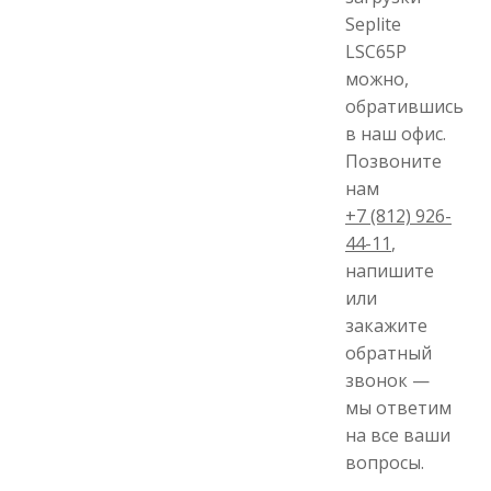
Ионная форма
Seplite
при отгрузке
LSC65P
Размер частиц в
можно,
рабочей
обратившись
фракции, мм
в наш офис.
Равновесная
Позвоните
влажность, %
нам
+7 (812) 926-
Насыпной вес в
44-11
,
отгружаемой
форме, г/л
напишите
или
Общая
закажите
объёмная
обменная
обратный
ёмкость, г-экв./
звонок —
л
мы ответим
на все ваши
Истинная
плотность
вопросы.
матрицы, г/л