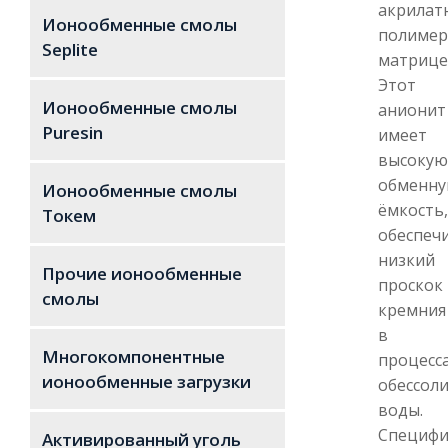
акрилат
Ионообменные смолы
полимер
Seplite
матрице
Этот
Ионообменные смолы
анионит
Puresin
имеет
высокую
обменн
Ионообменные смолы
ёмкость,
Токем
обеспеч
низкий
Прочие ионообменные
проскок
смолы
кремния
в
Многокомпонентные
процесс
ионообменные загрузки
обессол
воды.
Специфи
Активированный уголь