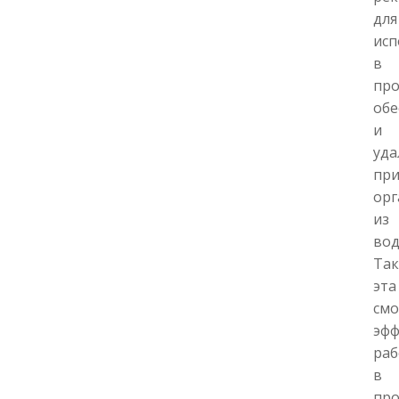
для
исп
в
про
обе
и
уда
пр
орг
из
вод
Та
эта
смо
эф
раб
в
про