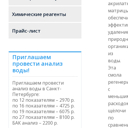
акрилат
матриц
Химические реагенты
обеспеч
эффекти
Прайс-лист
удалени
природн
органик
из
Приглашаем
воды.
провести анализ
Эта
воды!
смола
регенер
Приглашаем провести
анализ воды в Санкт-
с
Петербурге
:
меньши
по 12 показателям – 2970 р.
расходо
по 16 показателям – 4725 р.
щёлочи
по 19 показателям – 6075 р.
по 27 показателям – 8100 р.
по
БАК анализ – 2200 р.
сравнен