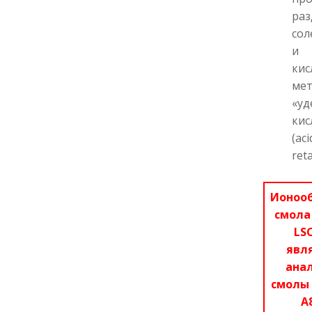
раз
сол
и
кис
ме
«уд
кис
(aci
ret
Ионоо
смола 
LS
явл
ана
смолы 
A