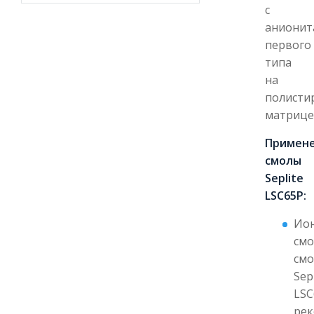
с
анионит
первого
типа
на
полисти
матрице
Примен
смолы
Seplite
LSC65P:
Ио
смо
см
Sep
LSC
рек