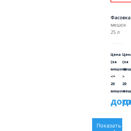
Фасовка
мешок
25 л
Цена
Цен
(за
(за
мешок)
меш
<=
>
20
20
мешок:
меш
дог
д
Показать