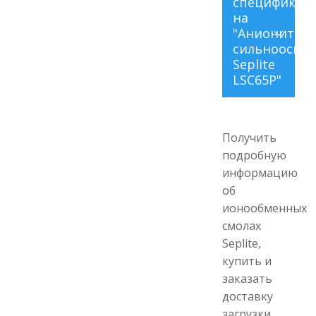
спецификац
на
"Анионит
сильноосно
Seplite
LSC65P"
Характеристик
Seplite
Получить
LSC65P:
подробную
информацию
Матрица
об
ионообменных
Внешний вид
смолах
Seplite,
купить и
Функциональные
заказать
группы
доставку
загрузки