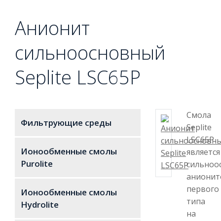
Анионит
сильноосновный
Seplite LSC65P
Смола
Фильтрующие среды
Seplite
LSC65P
Ионообменные смолы
является
Purolite
сильноо
анионит
первого
Ионообменные смолы
типа
Hydrolite
на