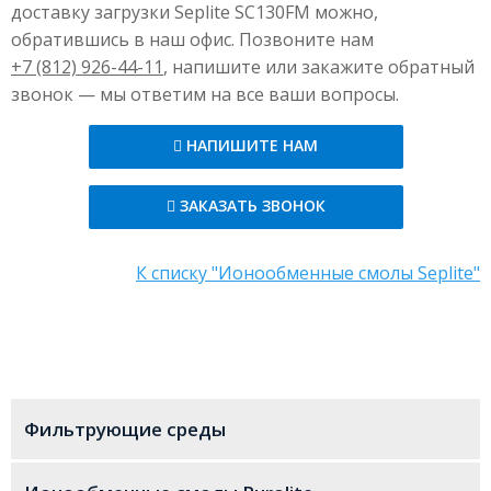
доставку загрузки Seplite SC130FM можно,
Внешний вид
Желтоватые прозрачные
обратившись в наш офис. Позвоните нам
сферические зёрна
+7 (812) 926-44-11
, напишите или закажите обратный
звонок — мы ответим на все ваши вопросы.
Функциональные группы
Сильнокислотные
сульфогруппы
НАПИШИТЕ НАМ
Ионная форма при отгрузке
+
Na
ЗАКАЗАТЬ ЗВОНОК
Размер частиц в рабочей
0,65±0,05
фракции, мм
К списку "Ионообменные смолы Seplite"
Коэффициент однородности
≤ 1,1
Равновесная влажность, %
46–51
Насыпной вес в отгружаемой
770–870
форме, г/л
Фильтрующие среды
Истинная плотность, г/л
1240–1290
Общая объёмная обменная
≥ 2,0