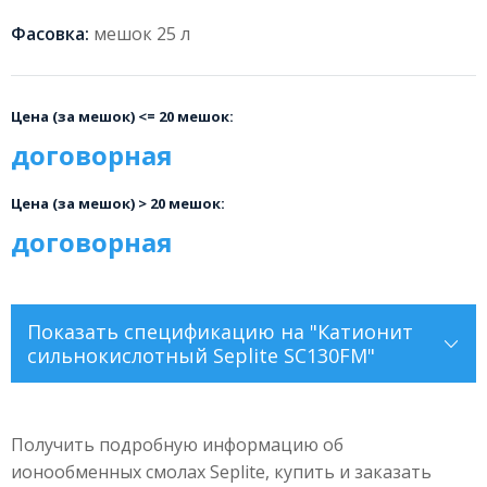
Фасовка:
мешок 25 л
Цена (за мешок) <= 20 мешок:
договорная
Цена (за мешок) > 20 мешок:
договорная
Показать
спецификацию на "Катионит
сильнокислотный Seplite SC130FM"
Характеристики Seplite SC130FM:
Получить подробную информацию об
Матрица
Гелевая, полистирол-
ионообменных смолах Seplite, купить и заказать
дивинилбензол