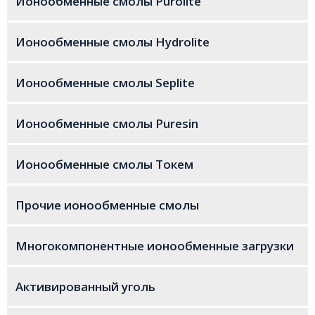
Ионообменные смолы Purolite
ёмкость, г-экв./л
Ионообменные смолы Hydrolite
Содержание целых частиц, %
≥ 95
Рабочая температура, °C
+
≤ 120°C (Na
форма)
Ионообменные смолы Seplite
+
≤ 100°C (H
форма)
Ионообменные смолы Puresin
Рабочий диапазон рН
0–14
Свернуть
Ионообменные смолы Токем
Прочие ионообменные смолы
Многокомпонентные ионообменные загрузки
Активированный уголь