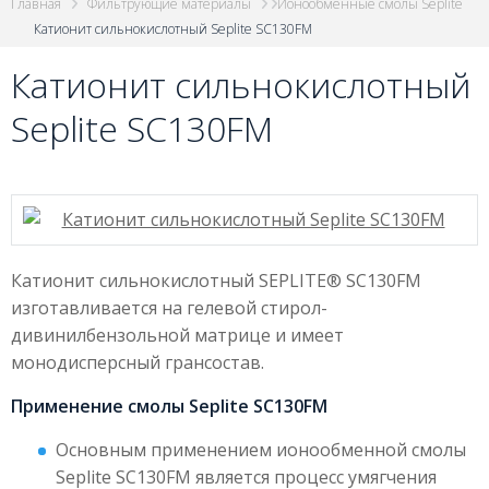
Главная
Фильтрующие материалы
Ионообменные смолы Seplite
Катионит сильнокислотный Seplite SC130FM
Катионит сильнокислотный
Seplite SC130FM
Катионит сильнокислотный SEPLITE® SC130FM
изготавливается на гелевой стирол-
дивинилбензольной матрице и имеет
монодисперсный грансостав.
Применение смолы Seplite SC130FM
Основным применением ионообменной смолы
Seplite SC130FM является процесс умягчения