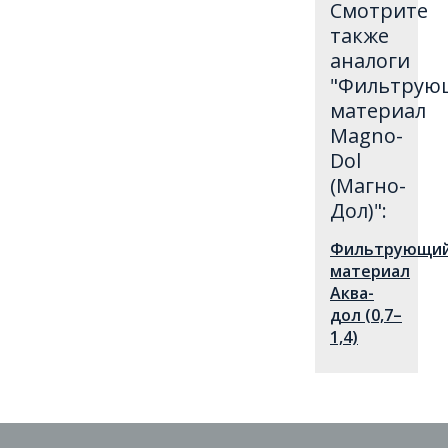
Смотрите
также
aналоги
"Фильтрую
материал
Magno-
Dol
(Магно-
Дол)":
Фильтрующи
материал
Аква-
дол (0,7–
1,4)