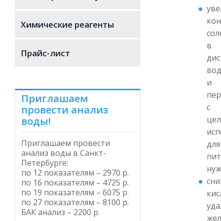
уве
ко
Химические реагенты
сол
в
Прайс-лист
дис
во
и
пер
Приглашаем
с
провести анализ
це
воды!
исп
Приглашаем провести
для
анализ воды в Санкт-
пи
Петербурге
:
нуж
по 12 показателям – 2970 р.
сни
по 16 показателям – 4725 р.
по 19 показателям – 6075 р.
кис
по 27 показателям – 8100 р.
уда
БАК анализ – 2200 р.
жел