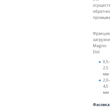
осущест
обратно
промывк
Фракци
загрузки
Magno-
Dol:
0,5
2,5
мм
2,0
4,5
мм
Фасовка