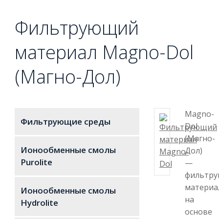
Фильтрующий
материал Magno-Dol
(Магно-Дол)
Magno-
Фильтрующие среды
Dol
(Магно-
Ионообменные смолы
Дол)
Purolite
—
фильтр
материа
Ионообменные смолы
на
Hydrolite
основе