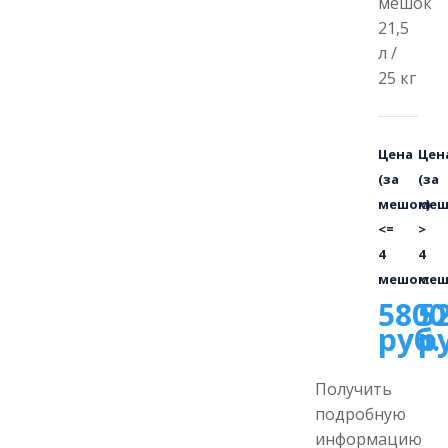
мешок
21,5
л /
25 кг
Цена
Цен
(за
(за
мешок)
меш
<=
>
4
4
мешок:
меш
5800
5
руб.
р
Получить
подробную
информацию