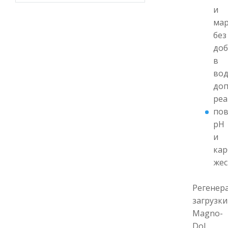
и
мар
без
доб
в
вод
до
реа
по
рН
и
кар
жес
Регенер
загрузки
Magno-
Dol