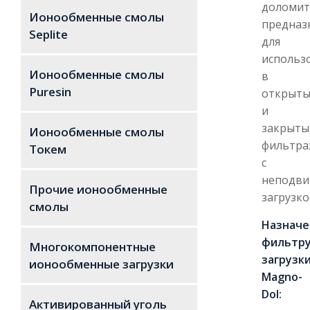
доломит
Ионообменные смолы
предназ
Seplite
для
использ
Ионообменные смолы
в
Puresin
открыты
и
закрыты
Ионообменные смолы
фильтра
Токем
с
неподв
Прочие ионообменные
загрузко
смолы
Назначе
фильтр
Многокомпонентные
загрузк
ионообменные загрузки
Magno-
Dol:
Активированный уголь