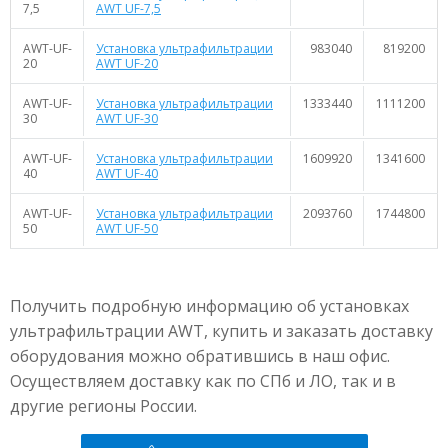
7,5
AWT UF-7,5
AWT-UF-
Установка ультрафильтрации
983040
819200
20
AWT UF-20
AWT-UF-
Установка ультрафильтрации
1333440
1111200
30
AWT UF-30
AWT-UF-
Установка ультрафильтрации
1609920
1341600
40
AWT UF-40
AWT-UF-
Установка ультрафильтрации
2093760
1744800
50
AWT UF-50
Получить подробную информацию об установках
ультрафильтрации AWT, купить и заказать доставку
оборудования можно обратившись в наш офис.
Осуществляем доставку как по СПб и ЛО, так и в
другие регионы России.