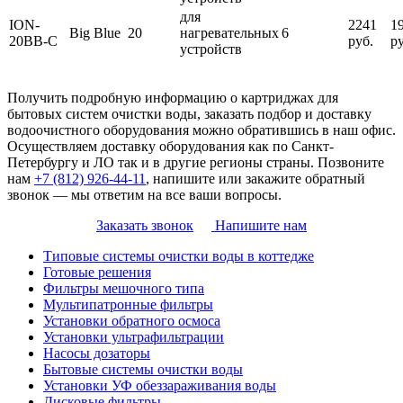
для
ION-
2241
1
Big Blue
20
нагревательных
6
20BB-C
руб.
ру
устройств
Получить подробную информацию о картриджах для
бытовых систем очистки воды, заказать подбор и доставку
водоочистного оборудования можно обратившись в наш офис.
Осуществляем доставку оборудования как по Санкт-
Петербургу и ЛО так и в другие регионы страны. Позвоните
нам
+7 (812) 926-44-11
, напишите или закажите обратный
звонок — мы ответим на все ваши вопросы.
Заказать звонок
Напишите нам
Типовые системы очистки воды в коттедже
Готовые решения
Фильтры мешочного типа
Мультипатронные фильтры
Установки обратного осмоса
Установки ультрафильтрации
Насосы дозаторы
Бытовые системы очистки воды
Установки УФ обеззараживания воды
Дисковые фильтры