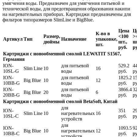
умягчения воды. Предназначен для умягчения питьевой и
технической воды, для предотвращения образования накипи
на нагревательных приборах. Картриджи предназначены для
фильтров типоразмеров SlimLine и BigBlue.
Цена
Ц
К-во в
Размер,
<100
>
Артикул
Тип
Назначение
упаковке,
дюймы
шт.,
ш
шт.
руб.
р
Картриджи с ионообменной смолой LEWATIT S1567,
Германия
ION-
для питьевой
529.2
4
Slim Line
10
16
10SL-G
воды
руб.
ру
ION-
для питьевой
1825.2
1
Big Blue
10
12
10BB-G
воды
руб.
ру
ION-
для питьевой
3866.4
3
Big Blue
20
6
20BB-G
воды
руб.
ру
Картриджи с ионообменной смолой BetaSoft, Китай
для
ION-
351
2
Slim Line
10
нагревательных
16
10SL-C
руб.
ру
устройств
для
ION-
1093.5
9
Big Blue
10
нагревательных
12
10BB-C
руб.
ру
устройств