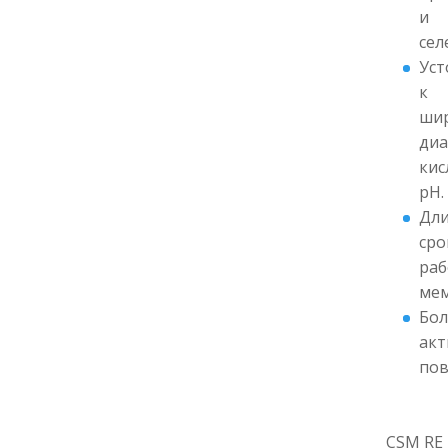
и
сел
Уст
к
ши
диа
кис
pH.
Дл
сро
ра
мем
Бо
акт
пов
CSM RE 