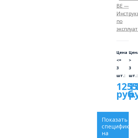
BE —
Инструк
по
эксплуа
Цена
Цен
<=
>
3
3
шт.:
шт.:
1255
1
руб.
р
Показать
спецификац
на