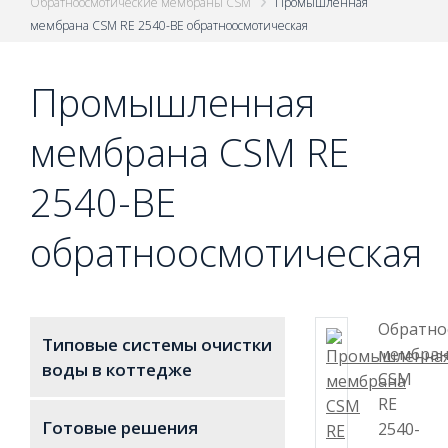
Обратноосмотические мембраны CSM
Промышленная
мембрана CSM RE 2540-BE обратноосмотическая
Промышленная
мембрана CSM RE
2540-BE
обратноосмотическая
Обратно
Типовые системы очистки
мембран
воды в коттедже
CSM
RE
Готовые решения
2540-