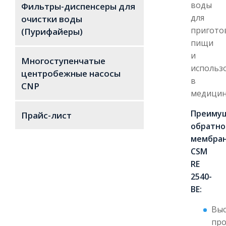
воды
Фильтры-диспенсеры для
для
очистки воды
пригото
(Пурифайеры)
пищи
и
Многоступенчатые
использ
центробежные насосы
в
CNP
медицин
Преиму
Прайс-лист
обратно
мембра
CSM
RE
2540-
BE:
Выс
про