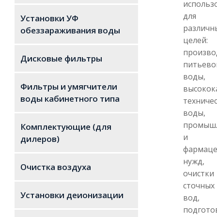
использ
для
Установки УФ
различн
обеззараживания воды
целей:
произво
Дисковые фильтры
питьево
воды,
Фильтры и умягчители
высокок
воды кабинетного типа
техниче
воды,
промыш
Комплектующие (для
и
дилеров)
фармаце
нужд,
Очистка воздуха
очистки
сточных
Установки деионизации
вод,
подгото