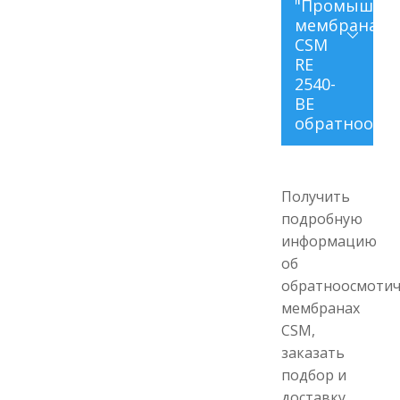
"Промышлен
мембрана
CSM
RE
2540-
BE
обратноосмо
Производительн
Получить
подробную
Рабочее давлени
информацию
Максимальная
об
рабочая
обратноосмотич
температура
мембранах
Рабочий интерва
CSM,
pH
заказать
подбор и
Интервал pH для
доставку
промывки