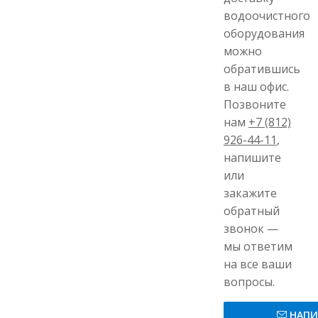
водоочистного
Селективность
оборудования
можно
обратившись
Эффективная
в наш офис.
площадь
поверхности
Позвоните
мембраны
нам
+7 (812)
926-44-11
,
Тип мембраны
напишите
или
Материал мембр
закажите
обратный
Конфигурация
звонок —
элемента
мы ответим
на все ваши
Свернуть
вопросы.
НАПИ